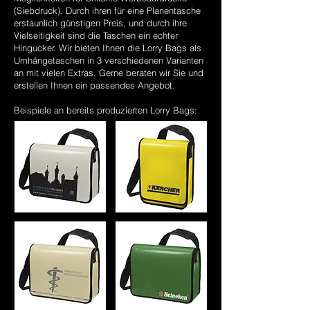
(Siebdruck). Durch ihren für eine Planentasche
erstaunlich günstigen Preis, und durch ihre
Vielseitigkeit sind die Taschen ein echter
Hingucker. Wir bieten Ihnen die Lorry Bags als
Umhängetaschen in 3 verschiedenen Varianten
an mit vielen Extras. Gerne beraten wir Sie und
erstellen Ihnen ein passendes Angebot.
Beispiele an bereits produzierten Lorry Bags: