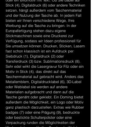
oder ein Bildmotiv mit Text. Ob Sie dabei auf
Stick (4), Digitaldruck (6) oder andere Techniken
setzen, hängt außerdem vom Taschenmaterial
und der Nutzung der Tasche ab. In jedem Fall
bieten wir Ihnen verschiedene Wege, Ihre
Werbung auf die Tasche zu bringen. In der
Europafertigung stehen dazu eigene
Stickmaschinen sowie eine Druckerei zur
Verfügung, sodass wir Ideen professionell für
Sie umsetzen können. Drucken, Sticken, Lasern
fast schon klassisch ist ein Aufdruck per
Siebdruck (1), Digitaldruck (2) oder
Transferdruck (3) bzw. Sublimationsdruck (8).
Sehr edel wirkt die Lasergravur für Filz oder ein
Motiv in Stick (4), das direkt auf das
Taschenmaterial auf gebracht wird. Anders das
Metallemblem, Digitaldrucklabel (6), 3D-Label
oder Weblabel sie werden auf andere
Materialien aufgebracht und dann auf die
Tasche genäht oder geklebt. Ein Doming bietet
außerdem die Möglichkeit, ein Logo oder Motiv
ganz plastisch darzustellen. Extras wie Rubber
badges (7) oder eine Prägung (9), bedruckte
oder bestickte Schulterpolster oder eine
Verpackung runden die Möglichkeiten der