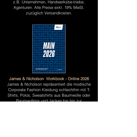
z.B. Unternehmen, Handwerksbe-triebe,
Agenturen
. Alle Preise exkl. 19% MwSt.
zuzüglich Versandkosten.
James & Nicholson Workbook - Online 2026
James & Nicholson repräsentiert die modische
Corporate Fashion Kleidung schlechthin mit T-
Shirts, Polos, Sweatshirts aus Baumwolle oder
Baumwollmix und Jacken bis hin zur
funktionalen Sportswear, Workwear und
Business-Kleidung. Ein überaus vielfältiges
Sortiment, für Frauen, Männer und Kinder.
Modisch trendy, hoch funktional und mit hohen
ethischen und ökologischen Standards
hergestellt. Zum Online Login benutzen Sie